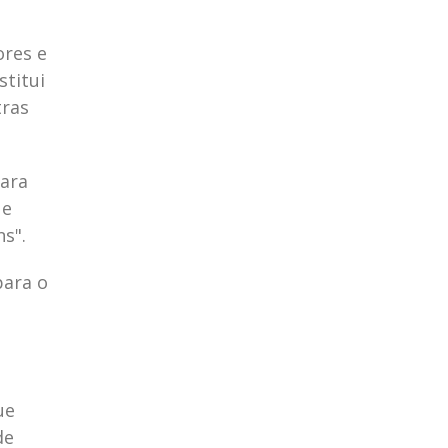
ores e
stitui
tras
para
 e
s".
para o
ue
de