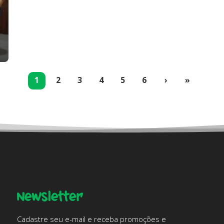
(current)
1
2
3
4
5
6
›
»
Newsletter
Cadastre seu e-mail e receba promoções e