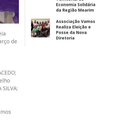
Economia Solidária
da Região Mearim
Associação Vamos
Realiza Eleição e
Posse da Nova
eia
Diretoria
arço de
ACEDO;
elho
 SILVA;
jamos